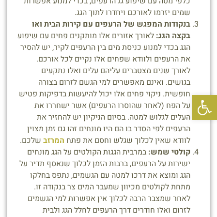
כלפי מטה עם שיפוע גג הרעפים, בכדי למנוע אפשרות
שמים יזרמו לאורכם ויחדרו לתוך הגג.
בנקודות המפגש של הרעפים עם קירות הבית ואו
בקצה הגג:
לאורך אזורים אלו מותקנים פחים עם שיפוע
הגג בכדי למנוע כניסת מים בין הרעפים לקיר, יש להסיר
את הרעפים ולוודא שפחים אלו נקיים לכל אורכם.
לאורך שנים מצטברים עליהם עלים ואלו נתקעים
בגושים. ואינם מאפשרים למי הגשם לזרום בצורה
פתח סרגל נגישות
חופשית. ניקוי פחים אלו יכול להיעשות בדפיקות פטיש
על הפח (לאחר שהוסרו הרעפים) אשר ישחררו את
העלים לגלוש למטה. בסיום הניקיון יש להחזיר את
הרעפים לפי הסדר בו הם היו מונחים זהו גם זמן מצוין
לוודא שאין לכלוך שגלש וחסם את פתח
ה
מרזב
שלכם.
קולטי שמש:
במרבית הגגות הקולטים על הגג מונחים
ישירות על הרעפים, ברבות הזמן לכלוך שנאסף תדיר על
הגג ומוצא את דרכו למטה עם הגשמים, נתפס בחלקו
מתחת לקולטים מכיוון שמעבר המים צר בנקודה זו.
לאחר שמצבר הרבה לכלוך אין אפשרות למי הגשמים
לזרום ואלו חודרים דרך הרעפים לחלל הגג ולבית