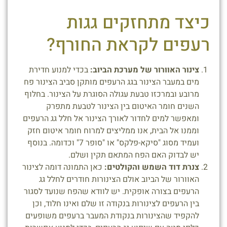
כיצד מתחזקים גגות
רעפים לקראת החורף?
צינור האוורור של מערכת הביוב:
בכדי למנוע חדירת
מים במעבר הצינור בגג הרעפים מותקן סביב הצינור פח
מרובע ובמרכזו טבעת עגולה הסוגרת על הצינור. בחלוף
השנים חומר האיטום בין הצינור לטבעת מתפרק
ומאפשר למים לחדור לאורך הצינור אל חלל גג הרעפים
וממנו אל הבית, אנו ממליצים למרוח חומר איטום חזק
ועמיד מסוג "סיקא-פלקס" או "סופר 7" וכדומה. בנוסף
יש לבדוק האם הפח המתאם תקין ושלם.
צנרת דוד השמש והקולטים:
כאן התמונה דומה לצינור
האוורור של הביוב אולם הצינורות חודרים לחלל גג
הרעפים בצורה אופקית. יש לוודא שהפח שנועד לסגור
בין הרעפים לצינורות בנקודה זו שלם ואינו חלוד, וכן
להקפיד שהצינורות בנקודת המעבר ברעפים משופעים