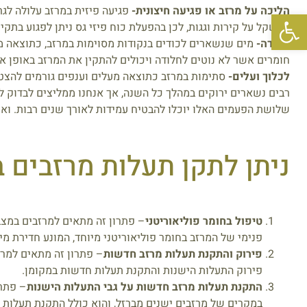
הליכה על מרזב או פגיעה חיצונית-
פגיעה פיזית במרזב עלולה לגרו
פתח סרגל נגישות
במשקל על קירות וגגות, לכן בהפעלת כוח פיזי גס ניתן לפגוע בתקינו
חלודה-
מים שנשארים לכודים בנקודות מסוימות במרזב, כתוצאה מ
חומרים אשר לא נוטים לחלודה ויכולים להתקין את המרזב באופן א
לכלוך ועלים-
סתימות במרזב כתוצאה מעלים וענפים גורמים להצטבר
רבים נשארים ירוקים במהלך כל השנה, אך אנחנו ממליצים לבדוק 
שלושת הפעמים האלו יוכלו להבטיח עמידות לאורך שנים רבות. וא
ניתן לתקן תעלות מרזבים 
טיפול בחומר פוליאוריטני
– פתרון זה מתאים למרזבים במצב 
פנימי של המרזב בחומר פוליאוריטני מיוחד, המונע חדירת מים
פירוק והתקנת תעלות מרזב חדשות
– פתרון זה מתאים למרזב
פירוק התעלות הישנות והתקנת תעלות חדשות במקומן.
התקנת תעלות מרזב חדשות על גבי התעלות הישנות
– פתרו
במקרים של מרזבים ישנים מברזל, והוא כולל התקנת תעלות אל