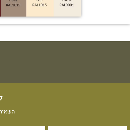
ל
השאירו