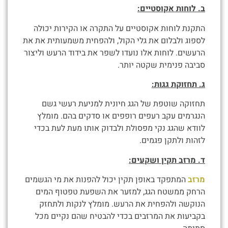
ב. לוחות אקוסטיים:
התקנת לוחות אקוסטיים על התקרה או הקירות יכולה
לספוג ולבלום את גלי הקול, ולהפחית משמעותית את את
הרעשים. לוחות אלו נועדו לשפר את בידוד הרעש וליצור
סביבה פנימית שקטה יותר.
ג. תחזוקת גגות:
תחזוקה שוטפת של הגג חיונית למניעת רעשי גשם
הנגרמים עקב רעפים רופפים או סדקים בהם. מומלץ
לוודא שהגג נקי מפסולת ולבדוק אותו מעת לעת בכדי
לזהות ולתקן פגמים.
ד. מרזב תקין ושקעים:
מרזב
המתפקד באופן תקין יכול להפנות את מי הגשמים
הרחק ממשטח הגג, למזער את השפעת טפטוף המים
הנוקשה ולהפחית את הרעש. מומלץ לנקות ולתחזק
בקביעות את המרזבים בכדי להבטיח שהם נקיים מכל