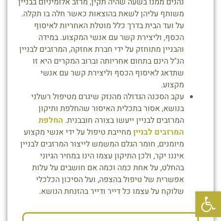
נהנים ממנו בשעה שהיה תקין, מרזב אלומיניום בבניין
משותף עליהן לשאת בהוצאות כאשר חלה בו תקלה.
על ועד הבית בדרך כלל מוטלת האחריות לאיסוף
הכסף, וליצירת קשר עם אנשי המקצוע. במידה
והבניין מתוחזק על ידי חברת אחזקה, המרזבים לבניין
הנ"ל הינם בתחום אחריותה וברוב המקרים היא זו
שתדאג לאיסוף הכסף וליצירת קשר עם אנשי
מקצוע.
עקב הסכנה הגדולה מהנזק שיגרם מטיפול רשלני
בנושא, אסור בתכלית האיסור שהחלפת ותיקון
המרזבים לבניין ייעשו בצורה חובבנית.
החלפת
המרזבים לבניין
מחייבת טיפול על ידי אנשי מקצוע
מיומנים, חומר הגלם המשמש לייצור המרזבים לבניין
איננו יקר, ולכן התיקון עצמו הינו במחיר הגיוני
בהחלט, על אחת כמה וכמה אם חושבים על עלות
אפשרית של טיפול בהצפה, ועל הסיכון הכלכלי
פתח סרגל נגישות
שלוקח על עצמו כל דייר ודייר בהזנחת הנושא.